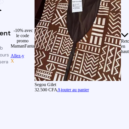
-10% avec
ent
le code
promo
Ret
MamanFanta
en
eb
haut
ours
Allez-y
X
sera
Segou Gilet
32.500
CFA
Ajouter au panier