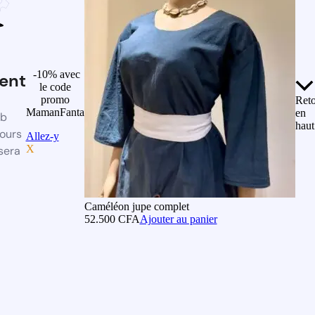
-10% avec
ent
le code
promo
Ret
MamanFanta
en
eb
haut
ours
Allez-y
X
sera
Caméléon jupe complet
52.500
CFA
Ajouter au panier