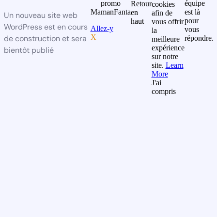
promo
équipe
Retour
cookies
MamanFanta
est là
en
afin de
Un nouveau site web
pour
haut
vous offrir
WordPress est en cours
Allez-y
vous
la
X
de construction et sera
répondre.
meilleure
expérience
bientôt publié
sur notre
site.
Learn
More
J'ai
compris