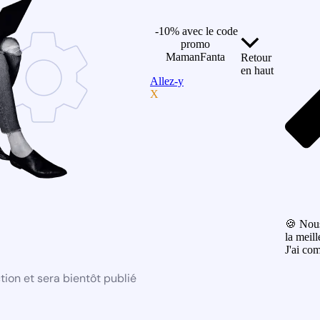
-10% avec le code
promo
MamanFanta
Retour
en haut
Allez-y
X
🍪 Nous
la meill
J'ai co
ion et sera bientôt publié