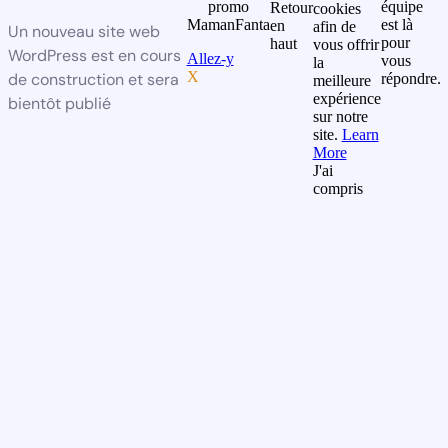
promo
équipe
Retour
cookies
MamanFanta
est là
en
afin de
Un nouveau site web
pour
haut
vous offrir
WordPress est en cours
Allez-y
vous
la
X
de construction et sera
répondre.
meilleure
expérience
bientôt publié
sur notre
site.
Learn
More
J'ai
compris