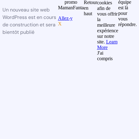
promo
équipe
Retour
cookies
MamanFanta
est là
en
afin de
Un nouveau site web
pour
haut
vous offrir
WordPress est en cours
Allez-y
vous
la
X
de construction et sera
répondre.
meilleure
expérience
bientôt publié
sur notre
site.
Learn
More
J'ai
compris