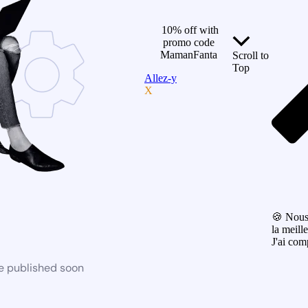
10% off with
promo code
MamanFanta
Scroll to
Top
Allez-y
X
🍪 Nous 
la meill
J'ai com
be published soon