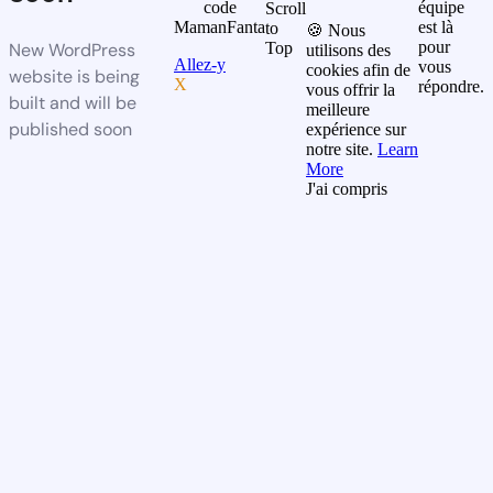
code
équipe
Scroll
MamanFanta
est là
to
🍪 Nous
pour
New WordPress
Top
utilisons des
Allez-y
vous
cookies afin de
website is being
X
répondre.
vous offrir la
built and will be
meilleure
published soon
expérience sur
notre site.
Learn
More
J'ai compris