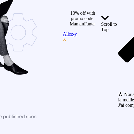
10% off with
promo code
MamanFanta
Scroll to
Top
Allez-y
X
🍪 Nous 
la meill
J'ai com
be published soon