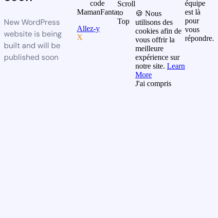
code
équipe
Scroll
MamanFanta
est là
to
🍪 Nous
pour
New WordPress
Top
utilisons des
Allez-y
vous
cookies afin de
website is being
X
répondre.
vous offrir la
built and will be
meilleure
published soon
expérience sur
notre site.
Learn
More
J'ai compris