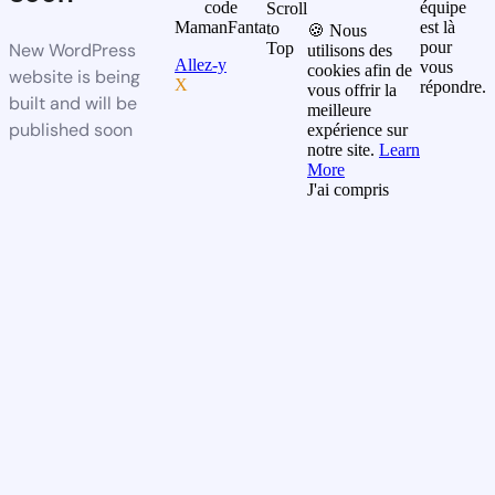
code
équipe
Scroll
MamanFanta
est là
to
🍪 Nous
pour
New WordPress
Top
utilisons des
Allez-y
vous
cookies afin de
website is being
X
répondre.
vous offrir la
built and will be
meilleure
published soon
expérience sur
notre site.
Learn
More
J'ai compris