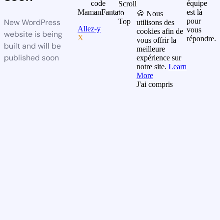
code
équipe
Scroll
MamanFanta
est là
to
🍪 Nous
pour
New WordPress
Top
utilisons des
Allez-y
vous
cookies afin de
website is being
X
répondre.
vous offrir la
built and will be
meilleure
published soon
expérience sur
notre site.
Learn
More
J'ai compris