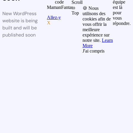
code
équipe
Scroll
MamanFanta
est là
to
🍪 Nous
pour
New WordPress
Top
utilisons des
Allez-y
vous
cookies afin de
website is being
X
répondre.
vous offrir la
built and will be
meilleure
published soon
expérience sur
notre site.
Learn
More
J'ai compris