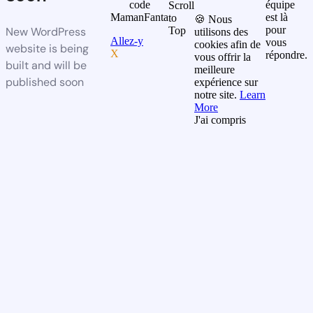
code
équipe
Scroll
MamanFanta
est là
to
🍪 Nous
pour
New WordPress
Top
utilisons des
Allez-y
vous
cookies afin de
website is being
X
répondre.
vous offrir la
built and will be
meilleure
published soon
expérience sur
notre site.
Learn
More
J'ai compris